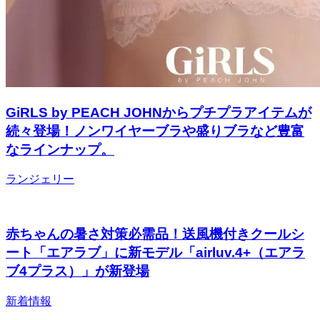
GiRLS by PEACH JOHNからプチプラアイテムが
続々登場！ノンワイヤーブラや盛りブラなど豊富
なラインナップ。
ランジェリー
赤ちゃんの暑さ対策必需品！送風機付きクールシ
ート「エアラブ」に新モデル「airluv.4+（エアラ
ブ4プラス）」が新登場
新着情報