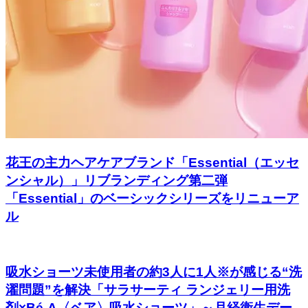
花王の主力ヘアケアブランド「Essential（エッセ
ンシャル）」リブランディング第二弾
「Essential」のベーシックシリーズをリニューア
ル
吸水ショーツ未使用者の約3人に1人※が感じる“洗
濯問題”を解決「サラサーティ ランジェリー用洗
剤×Bé-A〈ベア〉吸水ショーツ」～月経衛生デー