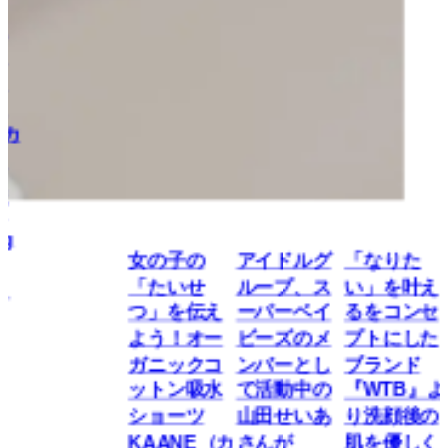
販売開始】
RAVIJOUR
2025 バレン
タインコレ
クションの
ビジュアル
が解禁。特
別な⽇を飾
るスウィー
トなピンク
ランジェリ
女の子の
アイドルグ
「なりた
ーをご紹
「たいせ
ループ、ス
い」を叶え
介。
つ」を伝え
ーパーベイ
るをコンセ
よう！オー
ビーズのメ
プトにした
ランジェリー
ガニックコ
ンバーとし
ブランド
ットン吸水
て活動中の
『WTB』よ
ショーツ
山田せいあ
り洗顔後の
KAANE（カ
さんが
肌を優しく