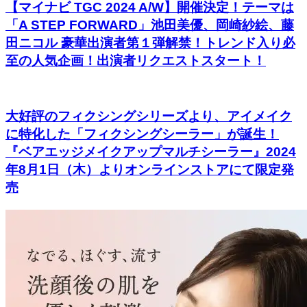
【マイナビ TGC 2024 A/W】開催決定！テーマは
「A STEP FORWARD」池田美優、岡崎紗絵、藤
田ニコル 豪華出演者第１弾解禁！トレンド入り必
至の人気企画！出演者リクエストスタート！
大好評のフィクシングシリーズより、アイメイク
に特化した「フィクシングシーラー」が誕生！
『ベアエッジメイクアップマルチシーラー』2024
年8月1日（木）よりオンラインストアにて限定発
売