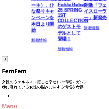
Fickle Bebe
ーネ）、ひ
刺激「フェ
25 SPRING
な祭りキャ
イスローラ
1ST
ンペーンを
ー」新発売
COLLECTION
本日より開
のゲストモ
新着情報
始
デルとして
登場！
新着情報
新着情報

FemFem
女性のウェルネス（癒しと幸せ）の情報マガジン
巷に溢れている女性の悩みに関する情報を考察
Menu