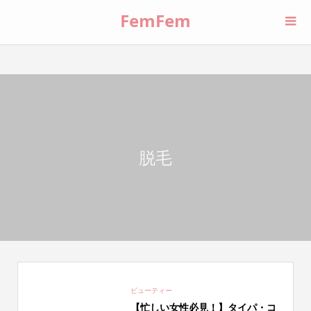
FemFem
脱毛
ビューティー
【忙しい女性必見！】タイパ・コ