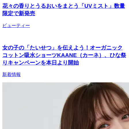
花々の香りとうるおいをまとう「UVミスト」数量
限定で新発売
ビューティー
女の子の「たいせつ」を伝えよう！オーガニック
コットン吸水ショーツKAANE（カーネ）、ひな祭
りキャンペーンを本日より開始
新着情報