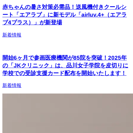
赤ちゃんの暑さ対策必需品！送風機付きクールシ
ート「エアラブ」に新モデル「airluv.4+（エアラ
ブ4プラス）」が新登場
新着情報
開始6ヶ月で参画医療機関が85院を突破！2025年
の「JKクリニック」は、品川女子学院を皮切りに
学校での受診支援カード配布を開始いたします！
新着情報