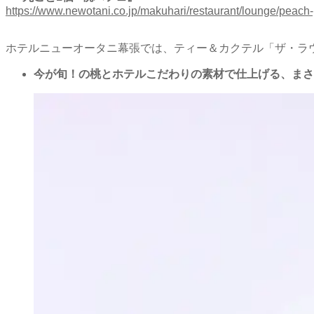
https://www.newotani.co.jp/makuhari/restaurant/lounge/peach-p
ホテルニューオータニ幕張では、ティー＆カクテル「ザ・ラ
今が旬！の桃とホテルこだわりの素材で仕上げる、まさ