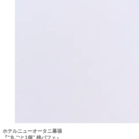
ホテルニューオータニ幕張
『“丸ごと1個” 桃パフェ』