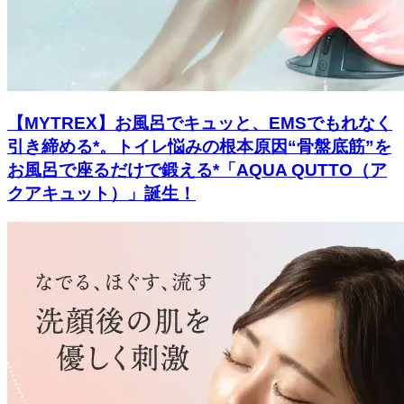
【MYTREX】お風呂でキュッと、EMSでもれなく
引き締める*。トイレ悩みの根本原因“骨盤底筋”を
お風呂で座るだけで鍛える*「AQUA QUTTO（ア
クアキュット）」誕生！