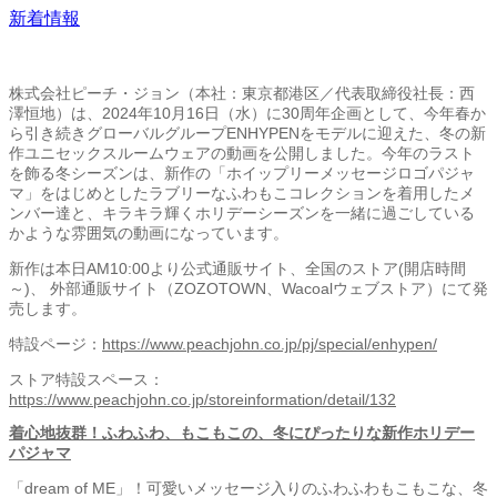
新着情報
株式会社ピーチ・ジョン（本社：東京都港区／代表取締役社長：西
澤恒地）は、2024年10月16日（水）に30周年企画として、今年春か
ら引き続きグローバルグループENHYPENをモデルに迎えた、冬の新
作ユニセックスルームウェアの動画を公開しました。今年のラスト
を飾る冬シーズンは、新作の「ホイップリーメッセージロゴパジャ
マ」をはじめとしたラブリーなふわもこコレクションを着用したメ
ンバー達と、キラキラ輝くホリデーシーズンを一緒に過ごしている
かような雰囲気の動画になっています。
新作は本日AM10:00より公式通販サイト、全国のストア(開店時間
～)、 外部通販サイト（ZOZOTOWN、Wacoalウェブストア）にて発
売します。
特設ページ：
https://www.peachjohn.co.jp/pj/special/enhypen/
ストア特設スペース：
https://www.peachjohn.co.jp/storeinformation/detail/132
着心地抜群！ふわふわ、もこもこの、冬にぴったりな新作ホリデー
パジャマ
「dream of ME」！可愛いメッセージ入りのふわふわもこもこな、冬