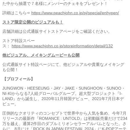
た中から抽選で７名様にメンバーのチェキをプレゼント！
詳細はこちら➾
https://www.peachjohn.co.jp/pj/special/enhypen/
ストア限定公開のビジュアルも！
店舗詳細は公式通販サイトストアページをご確認ください。
ストア特設スペー
ス：
https://www.peachjohn.co.jp/storeinformation/detail/132
他ビジュアル、メイキングムービーも公開
公式通販サイト特設ページにて、他ビジュアルや貴重なメイキング
も公開！
【プロフィール】
JUNGWON・HEESEUNG・JAY・JAKE・SUNGHOON・SUNOO・
NI-KIからなる7人組グローバルグループ。超大型プロジェクト『I-
LAND』から誕生し、2020年11月韓国デビュー、2021年7月日本デ
ビュー。
圧倒的なクオリティのコンセプトで世界中から人気を集め、今年7月
リリースの最新作『ROMANCE : UNTOLD』は初動販売量だけで234
万を越え、通算2作目のダブルミリオンセラーアルバムとなった。さ
らに、8月には「ROCK IN JAPAN FESTIVAL 2024」にK-POPアーテ