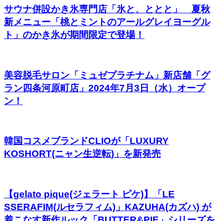
サウナ併設かき氷専門店「氷と、ととと」 夏秋
新メニュー「桃とミントのアールグレイヨーグル
ト」のかき氷が期間限定で登場！
美容脱毛サロン「ミュゼプラチナム」新店舗「グ
ラン四条河原町店」2024年7月3日（水）オープ
ン！
韓国コスメブランドCLIOが「LUXURY
KOSHORT(ニャン生逆転)」を新発売
【gelato pique(ジェラート ピケ)】「LE
SSERAFIM(ルセラフィム)」KAZUHA(カズハ) が
着こなす新作ルック「BUTTER&PIE」シリーズを