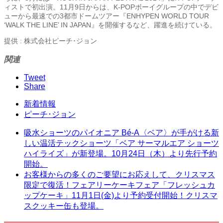
ィストで初出演。11月9日からは、K-POPボーイグループの中でデビ
ューから最速での3都市ドームツアー『ENHYPEN WORLD TOUR
‘WALK THE LINE’ IN JAPAN』を開催するなど、躍進を続けている。
提供 : 株式会社ピーチ･ジョン
関連
Tweet
Share
新着情報
ピーチ･ジョン
吸水ショーツのパイオニア Bé-A〈ベア〉が手がける新
しい温活テックショーツ「ベア サーマルエア ショーツ
ハイライズ」が新登場。10月24日（木）より先行予約
開始。
お客様からの多くのご要望にお応えして、クリスマス
限定で復活！フェアリーケーキフェア「フレッシュカ
ップケーキ」11月1日(金)より予約受付開始！クリスマ
スクッキー缶も登場。