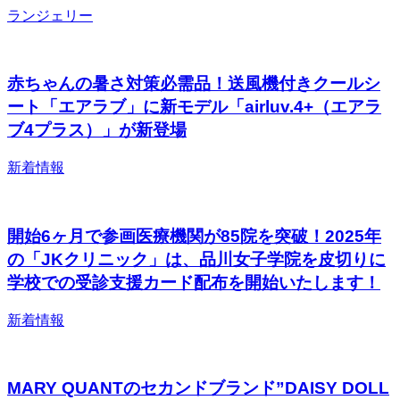
ランジェリー
赤ちゃんの暑さ対策必需品！送風機付きクールシ
ート「エアラブ」に新モデル「airluv.4+（エアラ
ブ4プラス）」が新登場
新着情報
開始6ヶ月で参画医療機関が85院を突破！2025年
の「JKクリニック」は、品川女子学院を皮切りに
学校での受診支援カード配布を開始いたします！
新着情報
MARY QUANTのセカンドブランド”DAISY DOLL