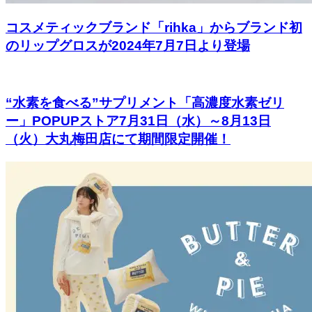
コスメティックブランド「rihka」からブランド初
のリップグロスが2024年7月7日より登場
“水素を食べる”サプリメント「高濃度水素ゼリ
ー」POPUPストア7月31⽇（水）～8月13日
（火）大丸梅田店にて期間限定開催！