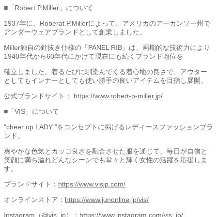
■「Robert P.Miller」について
1937年に、Roberat P.Millerによって、アメリカのアーカンソー州で
アンダーウェアブランドとして創業しました。
Miller独自の針抜き仕様の「PANEL RIB」は、画期的な技術力により
1940年代から60年代にかけて現在にも続くブランド地位を
確立しました。着るたびに馴染んでくる着心地の良さで、アウター
としてもインナーとしても使い勝手の良いアイテムを目指し展開。
公式ブランドサイト：
https://www.robert-p-miller.jp/
■「VIS」について
“cheer up LADY ”をコンセプトに掲げるレディースファッションブラ
ンド。
爽やかな色気とカッコ良さを融合させた服を通じて、毎日が自信と
笑顔に満ち溢れどんなシーンでも堂々と輝く女性の活躍を応援しま
す。
ブランドサイト：
https://www.visjp.com/
オンラインストア：
https://www.junonline.jp/vis/
Instagram（@vis_jp）：
https://www.instagram.com/vis_jp/