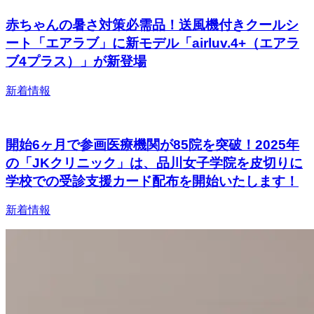
赤ちゃんの暑さ対策必需品！送風機付きクールシ
ート「エアラブ」に新モデル「airluv.4+（エアラ
ブ4プラス）」が新登場
新着情報
開始6ヶ月で参画医療機関が85院を突破！2025年
の「JKクリニック」は、品川女子学院を皮切りに
学校での受診支援カード配布を開始いたします！
新着情報