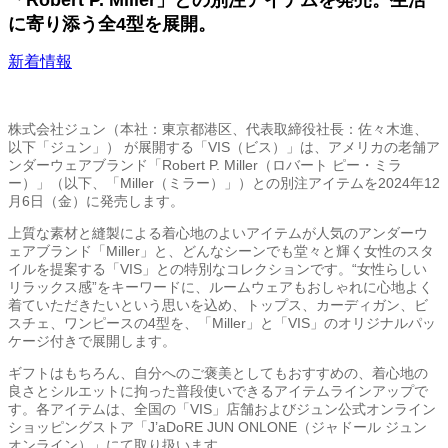
「Robert P. Miller」との別注アイテムを発売。生活
に寄り添う全4型を展開。
新着情報
株式会社ジュン（本社：東京都港区、代表取締役社長：佐々木進、
以下「ジュン」） が展開する「VIS（ビス）」は、アメリカの老舗ア
ンダーウェアブランド「Robert P. Miller（ロバート ピー・ミラ
ー）」（以下、「Miller（ミラー）」）との別注アイテムを2024年12
月6日（金）に発売します。
上質な素材と縫製による着心地のよいアイテムが人気のアンダーウ
ェアブランド「Miller」と、どんなシーンでも堂々と輝く女性のスタ
イルを提案する「VIS」との特別なコレクションです。“女性らしい
リラックス感”をキーワードに、ルームウェアもおしゃれに心地よく
着ていただきたいという思いを込め、トップス、カーディガン、ビ
スチェ、ワンピースの4型を、「Miller」と「VIS」のオリジナルパッ
ケージ付きで展開します。
ギフトはもちろん、自分へのご褒美としてもおすすめの、着心地の
良さとシルエットに拘った普段使いできるアイテムラインアップで
す。各アイテムは、全国の「VIS」店舗およびジュン公式オンライン
ショッピングストア「J’aDoRE JUN ONLONE（ジャドール ジュン
オンライン）」にて取り扱います。