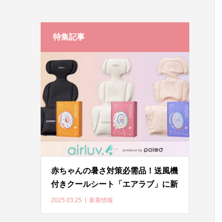
特集記事
赤ちゃんの暑さ対策必需品！送風機
付きクールシート「エアラブ」に新
モデル「airluv.4+（エアラブ4プラ
2025.03.25
新着情報
ス）」が新登場