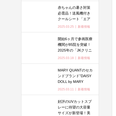
ラインナップ。
赤ちゃんの暑さ対策
必需品！送風機付き
クールシート「エア
ラブ」に新モデル
2025.03.25
新着情報
「airluv.4+（エアラブ
4プラス）」が新登場
開始6ヶ月で参画医療
機関が85院を突破！
2025年の「JKクリニ
ック」は、品川女子
2025.03.18
新着情報
学院を皮切りに学校
での受診支援カード
MARY QUANTのセカ
配布を開始いたしま
ンドブランド”DAISY
す！
DOLL by MARY
QUANT”から「カバー
2025.03.11
新着情報
力」×「ツヤ感」を両
立したスキンケア発
好評のUVカットスプ
想のクッションファ
レーに待望の大容量
ンデーションが登
サイズが新登場！美
場！