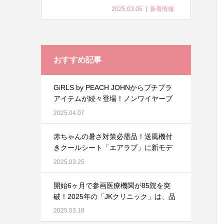
容誌で高評価を獲得
2025.03.05
新着情報
した実力派「サンノ
ット UVカットスプレ
ー」〈日焼け止めス
プレー〉140g 2025年
おすすめ記事
3月10日（月）新発売
GiRLS by PEACH JOHNからプチプラ
アイテムが続々登場！ノンワイヤーブ
ラや盛りブラなど豊富なラインナッ
2025.04.07
プ。
赤ちゃんの暑さ対策必需品！送風機付
きクールシート「エアラブ」に新モデ
ル「airluv.4+（エアラブ4プラス）」が
2025.03.25
新登場
開始6ヶ月で参画医療機関が85院を突
破！2025年の「JKクリニック」は、品
川女子学院を皮切りに学校での受診支
2025.03.18
援カード配布を開始いたします！