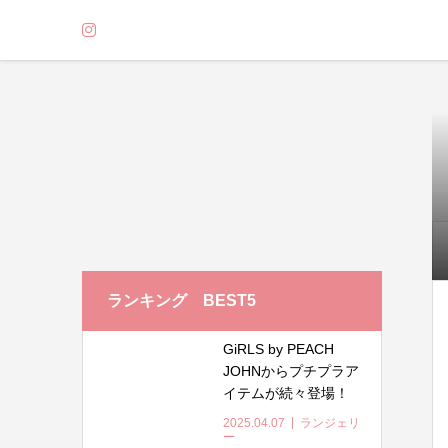
ランキング BEST5
GiRLS by PEACH
JOHNからプチプラア
イテムが続々登場！
ノンワイヤーブラや
2025.04.07
ランジェリ
盛りブラなど豊富な
ー