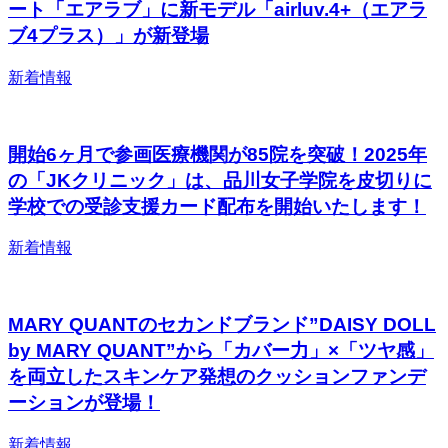
ート「エアラブ」に新モデル「airluv.4+（エアラ
ブ4プラス）」が新登場
新着情報
開始6ヶ月で参画医療機関が85院を突破！2025年
の「JKクリニック」は、品川女子学院を皮切りに
学校での受診支援カード配布を開始いたします！
新着情報
MARY QUANTのセカンドブランド”DAISY DOLL
by MARY QUANT”から「カバー力」×「ツヤ感」
を両立したスキンケア発想のクッションファンデ
ーションが登場！
新着情報