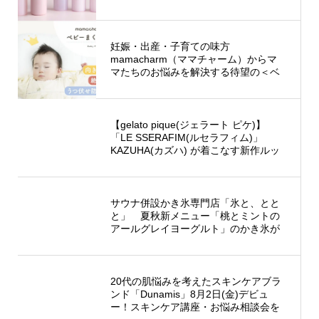
ー)」から、繰り返しがちなニキビの予
防を考えた、スキンケアシリーズ新発
売
妊娠・出産・子育ての味方
mamacharm（ママチャーム）からマ
マたちのお悩みを解決する待望の＜ベ
ビーまくら＞が新発売！！
【gelato pique(ジェラート ピケ)】
「LE SSERAFIM(ルセラフィム)」
KAZUHA(カズハ) が着こなす新作ルッ
ク「BUTTER&PIE」シリーズを公開＜
9⽉13⽇(金)正午公開＞
サウナ併設かき氷専門店「氷と、とと
と」 夏秋新メニュー「桃とミントの
アールグレイヨーグルト」のかき氷が
期間限定で登場！
20代の肌悩みを考えたスキンケアブラ
ンド「Dunamis」8月2日(金)デビュ
ー！スキンケア講座・お悩み相談会を