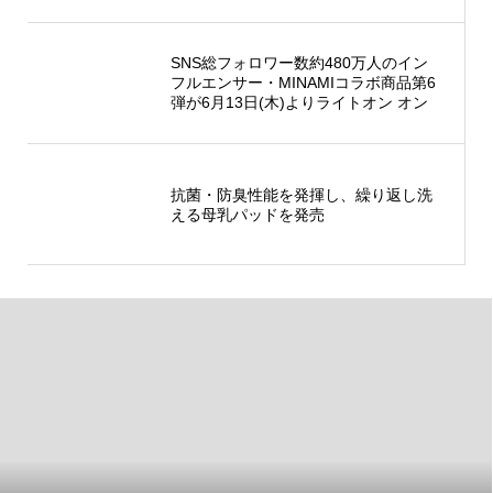
開催
SNS総フォロワー数約480万人のイン
フルエンサー・MINAMIコラボ商品第6
弾が6月13日(木)よりライトオン オン
ラインショップ、6月15日(土)より3店
舗限定にて順次発売！
抗菌・防臭性能を発揮し、繰り返し洗
える母乳パッドを発売