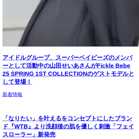
アイドルグループ、スーパーベイビーズのメンバ
ーとして活動中の山田せいあさんがFickle Bebe
25 SPRING 1ST COLLECTIONのゲストモデルと
して登場！
新着情報
「なりたい」を叶えるをコンセプトにしたブラン
ド『WTB』より洗顔後の肌を優しく刺激「フェイ
スローラー」新発売